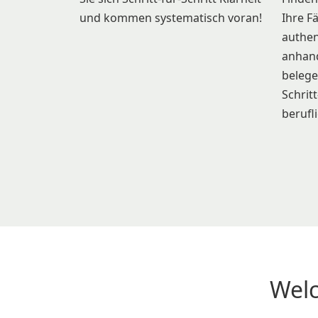
und kommen systematisch voran!
Ihre F
authen
anhand
belege
Schrit
berufl
Wel