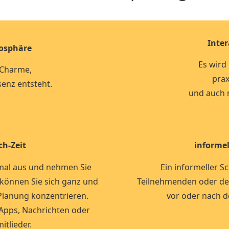
Inter
mosphäre
Es wird
 Charme,
prax
senz entsteht.
und auch 
ch-Zeit
informel
 mal aus und nehmen Sie
Ein informeller 
r können Sie sich ganz und
Teilnehmenden oder dem
 Planung konzentrieren.
vor oder nach d
Apps, Nachrichten oder
itlieder.