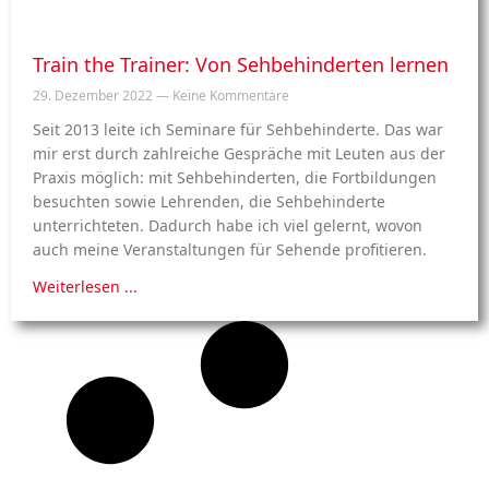
Train the Trainer: Von Sehbehinderten lernen
29. Dezember 2022
Keine Kommentare
Seit 2013 leite ich Seminare für Sehbehinderte. Das war
mir erst durch zahlreiche Gespräche mit Leuten aus der
Praxis möglich: mit Sehbehinderten, die Fortbildungen
besuchten sowie Lehrenden, die Sehbehinderte
unterrichteten. Dadurch habe ich viel gelernt, wovon
auch meine Veranstaltungen für Sehende profitieren.
Weiterlesen ...