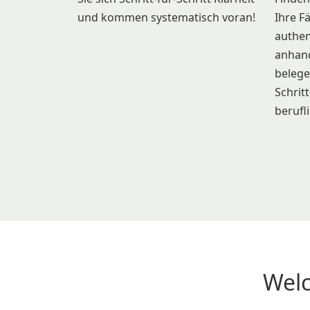
und kommen systematisch voran!
Ihre F
authen
anhand
belege
Schrit
berufl
Wel