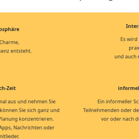
Inter
mosphäre
Es wird
 Charme,
prax
senz entsteht.
und auch 
ch-Zeit
informel
 mal aus und nehmen Sie
Ein informeller 
r können Sie sich ganz und
Teilnehmenden oder dem
 Planung konzentrieren.
vor oder nach d
Apps, Nachrichten oder
itlieder.