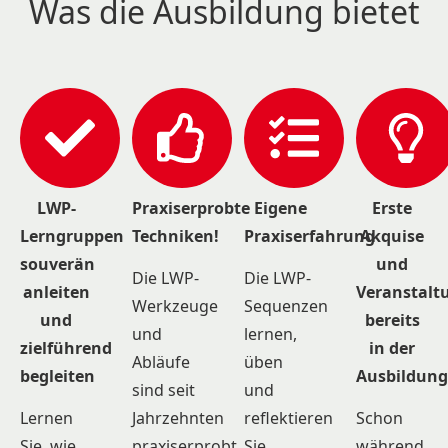
Was die Ausbildung bietet
LWP-
Praxiserprobte
Eigene
Erste
Lerngruppen
Techniken!
Praxiserfahrung
Akquise
souverän
und
Die LWP-
Die LWP-
anleiten
Veranstalt
Werkzeuge
Sequenzen
und
bereits
und
lernen,
zielführend
in der
Abläufe
üben
begleiten
Ausbildung
sind seit
und
Lernen
Jahrzehnten
reflektieren
Schon
Sie, wie
praxiserprobt,
Sie
während