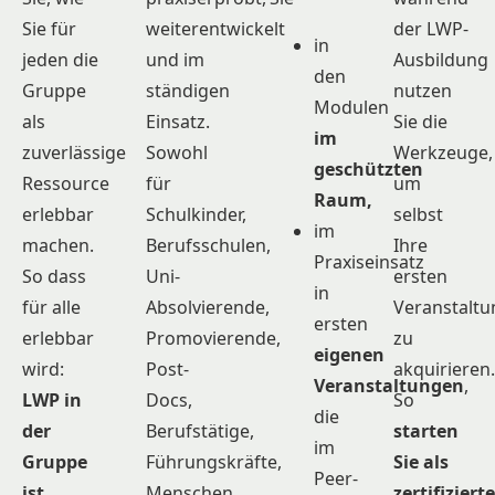
Sie für
weiterentwickelt
der LWP-
in
jeden die
und im
Ausbildung
den
Gruppe
ständigen
nutzen
Modulen
als
Einsatz.
Sie die
im
zuverlässige
Sowohl
Werkzeuge,
geschützten
Ressource
für
um
Raum,
erlebbar
Schulkinder,
selbst
im
machen.
Berufsschulen,
Ihre
Praxiseinsatz
So dass
Uni-
ersten
in
für alle
Absolvierende,
Veranstalt
ersten
erlebbar
Promovierende,
zu
eigenen
wird:
Post-
akquirieren.
Veranstaltungen
,
LWP in
Docs,
So
die
der
Berufstätige,
starten
im
Gruppe
Führungskräfte,
Sie als
Peer-
ist
Menschen
zertifizierte