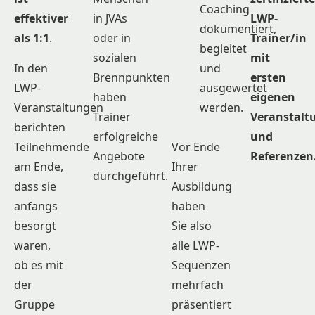
Coaching
effektiver
in JVAs
LWP-
dokumentiert,
als 1:1
.
oder in
Trainer/in
begleitet
sozialen
mit
In den
und
Brennpunkten
ersten
LWP-
ausgewertet
haben
eigenen
Veranstaltungen
werden.
Trainer
Veranstalt
berichten
erfolgreiche
und
Teilnehmende
Vor Ende
Angebote
Referenzen
am Ende,
Ihrer
durchgeführt.
dass sie
Ausbildung
anfangs
haben
besorgt
Sie also
waren,
alle LWP-
ob es mit
Sequenzen
der
mehrfach
Gruppe
präsentiert