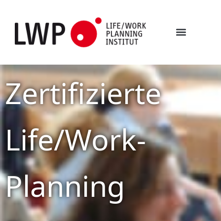
Was ist Life/Work-Planning?
Zertifizierte
Life/Work-
Planning